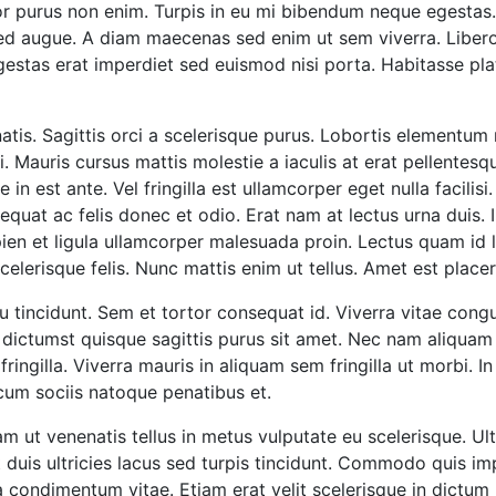
or purus non enim. Turpis in eu mi bibendum neque egestas.
sed augue. A diam maecenas sed enim ut sem viverra. Libero 
Egestas erat imperdiet sed euismod nisi porta. Habitasse pla
atis. Sagittis orci a scelerisque purus. Lobortis elementum n
i. Mauris cursus mattis molestie a iaculis at erat pellentes
n est ante. Vel fringilla est ullamcorper eget nulla facilisi.
uat ac felis donec et odio. Erat nam at lectus urna duis. 
pien et ligula ullamcorper malesuada proin. Lectus quam id 
celerisque felis. Nunc mattis enim ut tellus. Amet est placer
eu tincidunt. Sem et tortor consequat id. Viverra vitae con
 dictumst quisque sagittis purus sit amet. Nec nam aliquam
ringilla. Viverra mauris in aliquam sem fringilla ut morbi. 
cum sociis natoque penatibus et.
 ut venenatis tellus in metus vulputate eu scelerisque. Ult
 duis ultricies lacus sed turpis tincidunt. Commodo quis im
a condimentum vitae. Etiam erat velit scelerisque in dictu