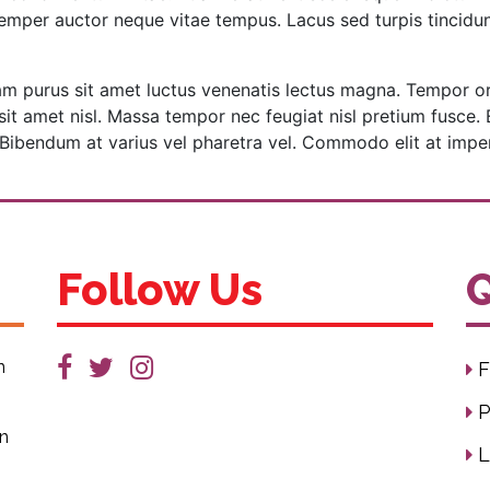
semper auctor neque vitae tempus. Lacus sed turpis tincidunt i
quam purus sit amet luctus venenatis lectus magna. Tempor or
sit amet nisl. Massa tempor nec feugiat nisl pretium fusce
 Bibendum at varius vel pharetra vel. Commodo elit at imperd
Follow Us
Q
n
F
P
on
L